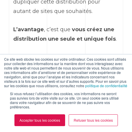
dupliquer cette distribution pour
autant de sites que souhaités.
L’avantage
, c’est que
vous créez une
distribution une seule et unique fois
.
Le
désavantage
, c’est que dès lors que
Ce site web stocke les cookies sur votre ordinateur. Ces cookies sont utilisés
pour collecter des informations sur la manière dont vous interagissez avec
vos sites sont installés, ils peuvent vivre
notre site web et nous permettent de nous souvenir de vous. Nous utilisons
ces informations afin d’améliorer et de personnaliser votre expérience de
indépendamment et que
leur
navigation, ainsi que pour l’analyse et les indicateurs concernant nos
visiteurs à la fois sur ce site web et sur d’autres supports. Pour en savoir plus
maintenance n’est que partiellement
sur les cookies que nous utilisons, consultez notre
politique de confidentialité
Si vous refusez l’utilisation des cookies, vos informations ne seront
mutualisée
(les mises à jour de base
pas suivies lors de votre visite sur ce site. Un seul cookie sera utilisé
dans votre navigateur afin de se souvenir de ne pas suivre vos
de données doivent être lancés
préférences.
individuellement par site).
Accepter tous les cookies
Refuser tous les cookies