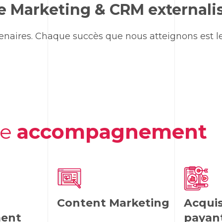
pe
Marketing
& CRM externali
aires. Chaque succès que nous atteignons est le 
re
accompagnement
Content Marketing
Acquis
ment
payan