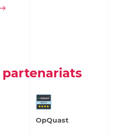
t
partenariats
OpQuast