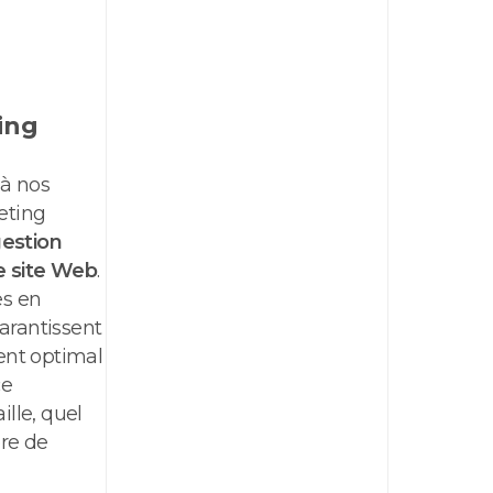
ing
 à nos
eting
gestion
e site Web
.
s en
arantissent
nt optimal
ce
aille, quel
re de