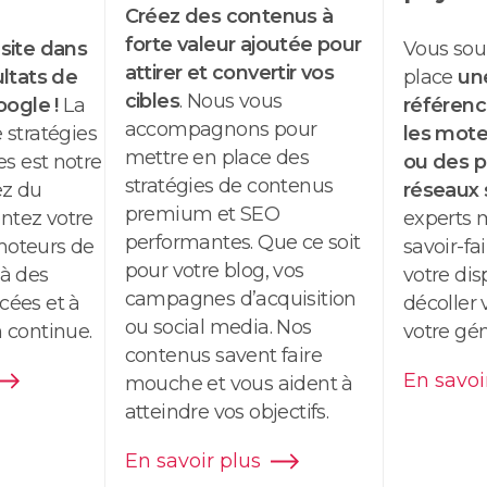
Créez des contenus à
forte valeur ajoutée pour
 site dans
Vous sou
attirer et convertir vos
ultats de
place
un
cibles
. Nous vous
oogle
!
La
référen
accompagnons pour
 stratégies
les mote
mettre en place des
s est notre
ou des pu
stratégies de contenus
ez du
réseaux 
premium et
SEO
ntez votre
experts m
performantes. Que ce soit
s moteurs de
savoir-fa
pour votre blog, vos
 à des
votre dis
campagnes d’acquisition
cées et à
décoller v
ou social media. Nos
 continue.
votre gé
contenus savent faire
En savoi
mouche et vous aident à
atteindre vos objectifs.
En savoir plus