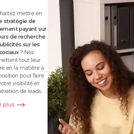
haitez mettre en
e stratégie de
cement payant sur
urs de recherche
blicités sur les
sociaux
? Nos
ettent tout leur
ire en la matière à
position pour faire
otre visibilité et
nération de
leads
.
r plus