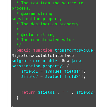
* The row from the source to
process.
* @param string
$destination_property
* The destination property.
*
* @return string
* The concatenated value.
*/
public function
transform($value
,
MigrateExecutableInterface
$migrate_executable
, Row
$row
,
$destination_property
) {
$field1
=
$value['field1'
];
$field2
=
$value['field2'
];
return
$field1
.
' '
.
$field2
;
}