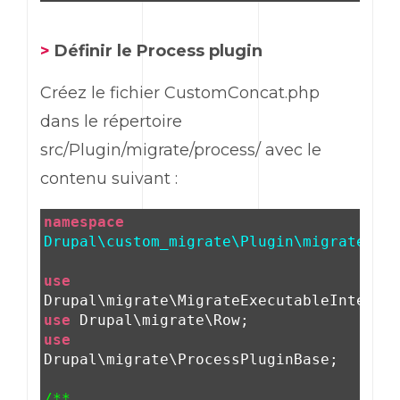
>
Définir le Process plugin
Créez le fichier CustomConcat.php
dans le répertoire
src/Plugin/migrate/process/ avec le
contenu suivant :
namespace
Drupal\custom_migrate\Plugin\migrate\pr
use
Drupal\migrate\MigrateExecutableInterfa
use
Drupal\migrate\Row;
use
Drupal\migrate\ProcessPluginBase;
/**