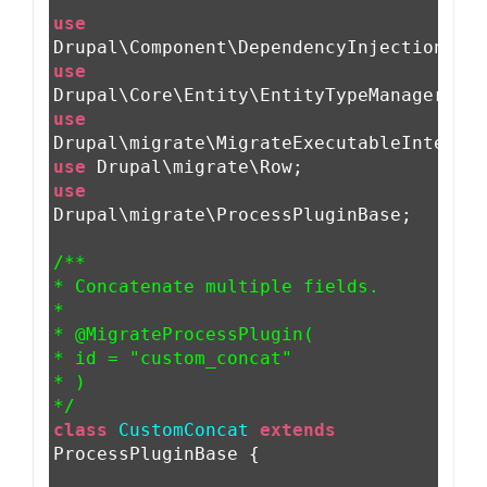
use
Drupal\Component\DependencyInjection\Co
use
Drupal\Core\Entity\EntityTypeManagerInt
use
Drupal\migrate\MigrateExecutableInterfa
use
Drupal\migrate\Row;
use
Drupal\migrate\ProcessPluginBase;
/**
* Concatenate multiple fields.
*
* @MigrateProcessPlugin(
* id = "custom_concat"
* )
*/
class
CustomConcat
extends
ProcessPluginBase {