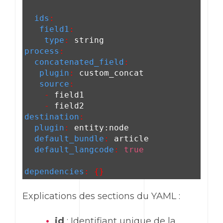
ids
:
field1
:
type
:
string
process
:
concatenated_field
:
plugin
:
custom_concat
source
:
-
field1
-
field2
destination
:
plugin
:
entity:node
default_bundle
:
article
default_langcode
:
true
dependencies
: {}
Explications des sections du YAML :
id
: Identifiant unique de la