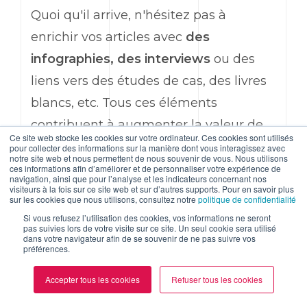
Quoi qu'il arrive, n'hésitez pas à
enrichir vos articles avec
des
infographies, des interviews
ou des
liens vers des études de cas, des livres
blancs, etc. Tous ces éléments
contribuent à augmenter la valeur de
Ce site web stocke les cookies sur votre ordinateur. Ces cookies sont utilisés
votre page pour les visiteurs et les
pour collecter des informations sur la manière dont vous interagissez avec
notre site web et nous permettent de nous souvenir de vous. Nous utilisons
moteurs de recherche.
ces informations afin d’améliorer et de personnaliser votre expérience de
navigation, ainsi que pour l’analyse et les indicateurs concernant nos
visiteurs à la fois sur ce site web et sur d’autres supports. Pour en savoir plus
sur les cookies que nous utilisons, consultez notre
politique de confidentialité
Enfin, comme nous l'avons vu dans la
Si vous refusez l’utilisation des cookies, vos informations ne seront
pas suivies lors de votre visite sur ce site. Un seul cookie sera utilisé
section précédente,
les informations
dans votre navigateur afin de se souvenir de ne pas suivre vos
préférences.
de vos articles doivent être à jour
.
Google et vos lecteurs apprécient les
Accepter tous les cookies
Refuser tous les cookies
contenus frais et pertinents. Il vous faut