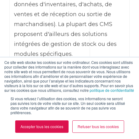
données d'inventaires, d'achats, de
ventes et de réception ou sortie de
marchandises). La plupart des CMS
proposent d'ailleurs des solutions
intégrées de gestion de stock ou des
modules spécifiques.
Ce site web stocke les cookies sur votre ordinateur. Ces cookies sont utilisés
pour collecter des informations sur la manière dont vous interagissez avec
notre site web et nous permettent de nous souvenir de vous. Nous utilisons
Les avantages sont nombreux :
ces informations afin d’améliorer et de personnaliser votre expérience de
navigation, ainsi que pour l’analyse et les indicateurs concernant nos
visiteurs à la fois sur ce site web et sur d’autres supports. Pour en savoir plus
éviter les ruptures de stock,
sur les cookies que nous utilisons, consultez notre
politique de confidentialité
Si vous refusez l’utilisation des cookies, vos informations ne seront
maîtriser les coûts de gestion
pas suivies lors de votre visite sur ce site. Un seul cookie sera utilisé
dans votre navigateur afin de se souvenir de ne pas suivre vos
des stocks,
préférences.
définir des niveaux d'alerte et
Accepter tous les cookies
Refuser tous les cookies
prévoir des commandes