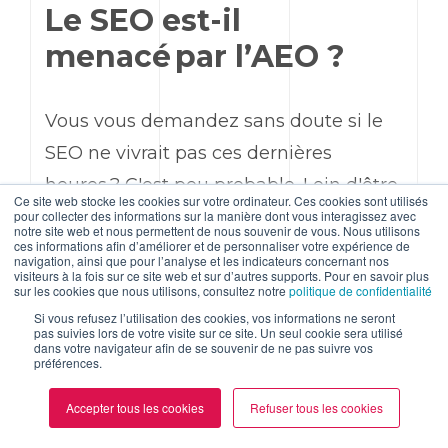
Le SEO est-il
menacé par l’AEO ?
Vous vous demandez sans doute si le
SEO ne vivrait pas ces dernières
heures ? C'est peu probable. Loin d'être
Ce site web stocke les cookies sur votre ordinateur. Ces cookies sont utilisés
en compétition, le SEO et l’AEO doivent
pour collecter des informations sur la manière dont vous interagissez avec
notre site web et nous permettent de nous souvenir de vous. Nous utilisons
ces informations afin d’améliorer et de personnaliser votre expérience de
être vus comme
des approches
navigation, ainsi que pour l’analyse et les indicateurs concernant nos
visiteurs à la fois sur ce site web et sur d’autres supports. Pour en savoir plus
complémentaires
. Le SEO s'efforce de
sur les cookies que nous utilisons, consultez notre
politique de confidentialité
toujours améliorer la visibilité et la
Si vous refusez l’utilisation des cookies, vos informations ne seront
pas suivies lors de votre visite sur ce site. Un seul cookie sera utilisé
position de vos pages pour toutes
dans votre navigateur afin de se souvenir de ne pas suivre vos
préférences.
sortes de requêtes, pendant que l'AEO
devient une pièce maîtresse pour vous
Accepter tous les cookies
Refuser tous les cookies
valoriser face à la montée de la