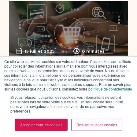
15 juillet 2025
6 minutes
Ce site web stocke les cookies sur votre ordinateur. Ces cookies sont utilisés
pour collecter des informations sur la manière dont vous interagissez avec
notre site web et nous permettent de nous souvenir de vous. Nous utilisons
E-COMMERCE TECHNOLOGIES WEB
ces informations afin d’améliorer et de personnaliser votre expérience de
navigation, ainsi que pour l’analyse et les indicateurs concernant nos
Qu’est-ce que le framework e-
visiteurs à la fois sur ce site web et sur d’autres supports. Pour en savoir plus
sur les cookies que nous utilisons, consultez notre
politique de confidentialité
commerce Sylius ?
Si vous refusez l’utilisation des cookies, vos informations ne seront
pas suivies lors de votre visite sur ce site. Un seul cookie sera utilisé
Lire l'article
dans votre navigateur afin de se souvenir de ne pas suivre vos
préférences.
Accepter tous les cookies
Refuser tous les cookies