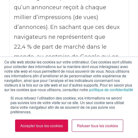
qu’un annonceur reçoit à chaque
millier d’impressions (de vues)
d’annonces). En sachant que ces deux
navigateurs ne représentent que
22,4 % de part de marché dans le
monde, au contraire de Google qui en
Ce site web stocke les cookies sur votre ordinateur. Ces cookies sont utilisés
détient pour sa part 64,8 %, nous vous
pour collecter des informations sur la manière dont vous interagissez avec
notre site web et nous permettent de nous souvenir de vous. Nous utilisons
laissons imaginer les conséquences
ces informations afin d’améliorer et de personnaliser votre expérience de
navigation, ainsi que pour l’analyse et les indicateurs concernant nos
visiteurs à la fois sur ce site web et sur d’autres supports. Pour en savoir plus
financières probables pour les
sur les cookies que nous utilisons, consultez notre
politique de confidentialité
entreprises qui ont recours à la
Si vous refusez l’utilisation des cookies, vos informations ne seront
pas suivies lors de votre visite sur ce site. Un seul cookie sera utilisé
publicité en ligne.
dans votre navigateur afin de se souvenir de ne pas suivre vos
préférences.
La disparition des
Accepter tous les cookies
Refuser tous les cookies
cookies tiers et le