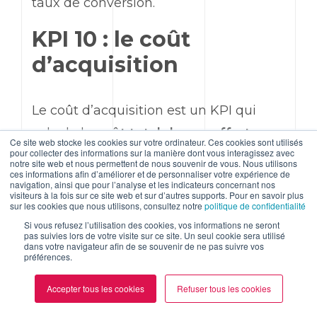
taux de conversion.
KPI 10 : le coût
d’acquisition
Le coût d’acquisition est un
KPI
qui
calcule le
coût total de vos efforts
Ce site web stocke les cookies sur votre ordinateur. Ces cookies sont utilisés
pour collecter des informations sur la manière dont vous interagissez avec
marketing
en fonction du nombre de
notre site web et nous permettent de nous souvenir de vous. Nous utilisons
ces informations afin d’améliorer et de personnaliser votre expérience de
conversions. Il sert donc à mesurer la
navigation, ainsi que pour l’analyse et les indicateurs concernant nos
visiteurs à la fois sur ce site web et sur d’autres supports. Pour en savoir plus
rentabilité de vos stratégies de
sur les cookies que nous utilisons, consultez notre
politique de confidentialité
marketing
digital et à voir combien
Si vous refusez l’utilisation des cookies, vos informations ne seront
pas suivies lors de votre visite sur ce site. Un seul cookie sera utilisé
vous dépensez pour acquérir un client.
dans votre navigateur afin de se souvenir de ne pas suivre vos
préférences.
Accepter tous les cookies
Refuser tous les cookies
Si avoir un taux de conversion
important est une bonne chose, le coût