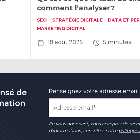
comment l’analyser ?
-
-
SEO
STRATÉGIE DIGITALE
DATA ET PE
MARKETING DIGITAL
18 août 2025
5 minutes
ensé de
Renseignez votre adresse email
rmation
En vous abonnant, vous acceptez de recev
d’informations, consultez notre
politique 