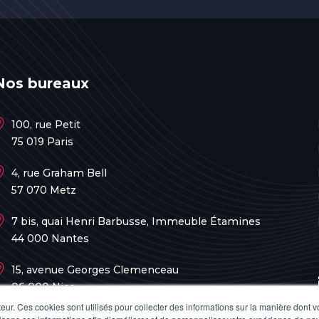
Nos bureaux
100, rue Petit
75 019 Paris
4, rue Graham Bell
57 070 Metz
7 bis, quai Henri Barbusse, Immeuble Étamines
44 000 Nantes
15, avenue Georges Clemenceau
06 000 Nice
teur. Ces cookies sont utilisés pour collecter des informations sur la manière dont 
60, rue Bernard Giraudeau