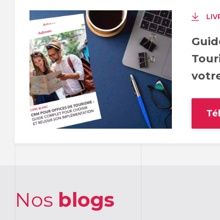
LIV
Guid
Tour
votre
Té
Nos
blogs