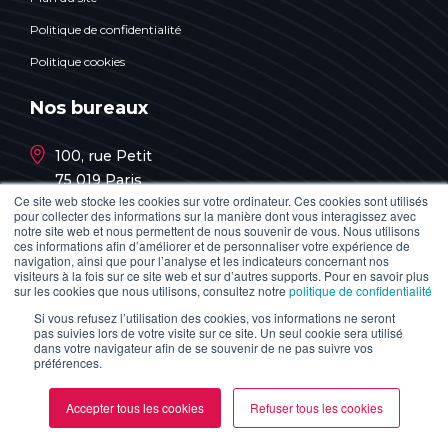
Politique de confidentialité
Politique cookies
Nos bureaux
100, rue Petit
75 019 Paris
Ce site web stocke les cookies sur votre ordinateur. Ces cookies sont utilisés
4, rue Graham Bell
pour collecter des informations sur la manière dont vous interagissez avec
notre site web et nous permettent de nous souvenir de vous. Nous utilisons
57 070 Metz
ces informations afin d’améliorer et de personnaliser votre expérience de
navigation, ainsi que pour l’analyse et les indicateurs concernant nos
7 bis, quai Henri Barbusse, Immeuble Étamines
visiteurs à la fois sur ce site web et sur d’autres supports. Pour en savoir plus
sur les cookies que nous utilisons, consultez notre
politique de confidentialité
44 000 Nantes
Si vous refusez l’utilisation des cookies, vos informations ne seront
15, avenue Georges Clemenceau
pas suivies lors de votre visite sur ce site. Un seul cookie sera utilisé
dans votre navigateur afin de se souvenir de ne pas suivre vos
06 000 Nice
préférences.
60, rue Bernard Giraudeau
Accepter tous les cookies
Refuser tous les cookies
34 080 Montpellier
59, rue Nationale