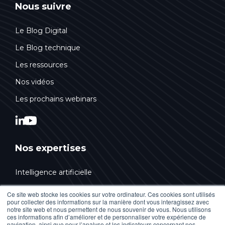
Nous suivre
Le Blog Digital
Le Blog technique
Les ressources
Nos vidéos
Les prochains webinars
Nos expertises
Intelligence artificielle
Conseil & Stratégie
Ce site web stocke les cookies sur votre ordinateur. Ces cookies sont utilisés
pour collecter des informations sur la manière dont vous interagissez avec
Design & Innovation
notre site web et nous permettent de nous souvenir de vous. Nous utilisons
ces informations afin d’améliorer et de personnaliser votre expérience de
Technologies Web
navigation, ainsi que pour l’analyse et les indicateurs concernant nos