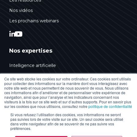
Les ressources
Nos vidéos
Les prochains webinars
Nos expertises
Intelligence artificielle
Conseil & Stratégie
Ce site web stocke les cookies sur votre ordinateur. Ces cookies sont utilisés
pour collecter des informations sur la manière dont vous interagissez avec
Design & Innovation
notre site web et nous permettent de nous souvenir de vous. Nous utilisons
ces informations afin d’améliorer et de personnaliser votre expérience de
Technologies Web
navigation, ainsi que pour l’analyse et les indicateurs concernant nos
visiteurs à la fois sur ce site web et sur d’autres supports. Pour en savoir plus
sur les cookies que nous utilisons, consultez notre
politique de confidentialité
Marketing digital
Si vous refusez l’utilisation des cookies, vos informations ne seront
HubSpot
pas suivies lors de votre visite sur ce site. Un seul cookie sera utilisé
dans votre navigateur afin de se souvenir de ne pas suivre vos
Accessibilité numérique
préférences.