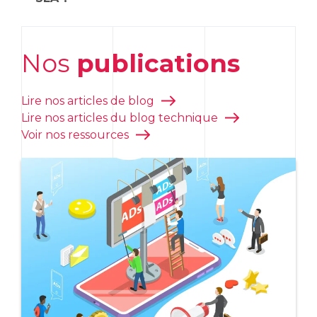
visibilité de leur marque, générer des
leads
plusieurs facteurs, comme la taille de
qualifiés, favoriser l’engagement des
l’entreprise, les objectifs marketing, la
En utilisant les outils d’analyse intégrés aux
utilisateurs et stimuler les ventes de
concurrence sur les mots-clés ciblés et les
plateformes publicitaires et en recourant à
Le
SEO (Search Engine Optimization)
et le
manière efficace et mesurable.
performances attendues. Il n’existe pas de
Nos
publications
des solutions tierces de suivi et de
SEA (Search Engine Advertising)
sont deux
montant fixe universel, mais il est
reporting
, les annonceurs peuvent évaluer
approches distinctes pour accroître la
recommandé de définir un budget réaliste
l’efficacité de leurs campagnes, identifier
visibilité d’un site Web sur les moteurs de
couvrant les coûts des clics et de maximiser
Lire nos articles de blog
les opportunités d’optimisation et prendre
recherche.
le retour sur investissement.
Lire nos articles du blog technique
des décisions éclairées pour améliorer les
résultats.
Voir nos ressources
Le
SEO
vise à améliorer le classement
organique d’un site internet dans les
résultats de recherche en optimisant son
contenu, sa structure et sa popularité en
ligne, tandis que le
SEA
consiste à payer
pour afficher des annonces sponsorisées
dans les résultats de recherche.
En résumé, le
SEO
est un processus à long
terme qui nécessite du temps pour
produire des résultats durables, tandis que
le
SEA
offre des résultats immédiats