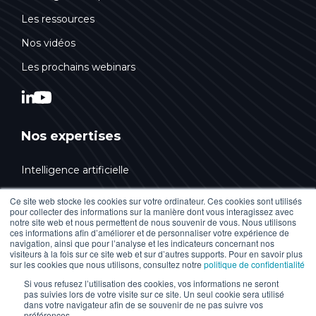
Les ressources
Nos vidéos
Les prochains webinars
Nos expertises
Intelligence artificielle
Conseil & Stratégie
Ce site web stocke les cookies sur votre ordinateur. Ces cookies sont utilisés
pour collecter des informations sur la manière dont vous interagissez avec
Design & Innovation
notre site web et nous permettent de nous souvenir de vous. Nous utilisons
ces informations afin d’améliorer et de personnaliser votre expérience de
Technologies Web
navigation, ainsi que pour l’analyse et les indicateurs concernant nos
visiteurs à la fois sur ce site web et sur d’autres supports. Pour en savoir plus
sur les cookies que nous utilisons, consultez notre
politique de confidentialité
Marketing digital
Si vous refusez l’utilisation des cookies, vos informations ne seront
HubSpot
pas suivies lors de votre visite sur ce site. Un seul cookie sera utilisé
dans votre navigateur afin de se souvenir de ne pas suivre vos
Accessibilité numérique
préférences.