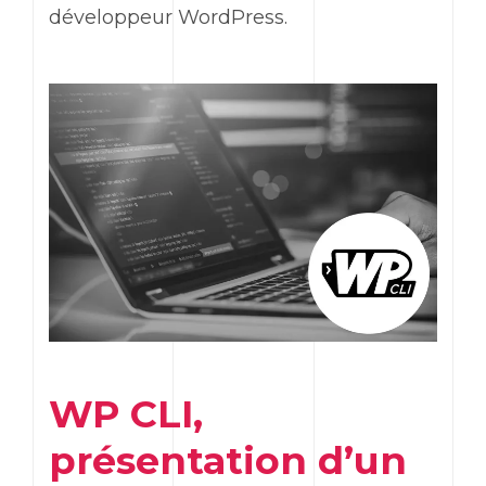
développeur
WordPress
.
WP CLI
,
présentation d’un