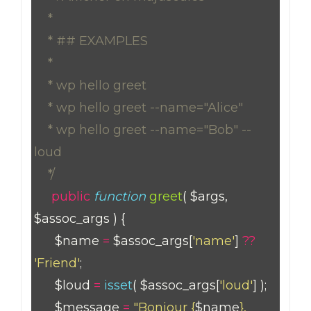
*
* ## EXAMPLES
*
* wp hello greet
* wp hello greet --name="Alice"
* wp hello greet --name="Bob" --
loud
*/
public
function
greet
( $args,
$assoc_args ) {
$name
=
$assoc_args[
'name'
]
??
'Friend'
;
$loud
=
isset
( $assoc_args[
'loud'
] );
$message
=
"Bonjour {
$name
},