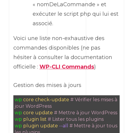
« nomDeLaCommande » et
exécuter le script php qui lui est
associé.
Voici une liste non-exhaustive des
commandes disponibles (ne pas
hésiter à consulter la documentation
officielle :
WP-CLI Commands
)
Gestion des mises à jours
wp
core check-update
# Vérifier les mises à
jour WordPress
wp
core update
# Mettre à jour WordPress
wp
plugin list
# Lister tous les plugins
wp
plugin update
--all
# Mettre à jour tous
les plugins