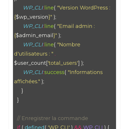
WP_CLI
::
line
(
"Version WordPress :
{
$wp_version
}"
);
WP_CLI
::
line
(
"Email admin :
{
$admin_email
}"
);
WP_CLI
::
line
(
"Nombre
d'utilisateurs : "
.
$user_count[
'total_users'
] );
WP_CLI
::
success
(
"Informations
affichées."
);
}
}
// Enregistrer la commande
if
(
defined
(
'WP_CLI'
)
&&
WP_CLI
) {