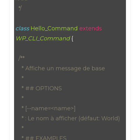
*/
class
Hello_Command
extends
WP_CLI_Command
{
/**
* Affiche un message de base
*
* ## OPTIONS
*
* [--name=<name>]
* : Le nom à afficher (défaut: World)
*
* ## EXAMPLES