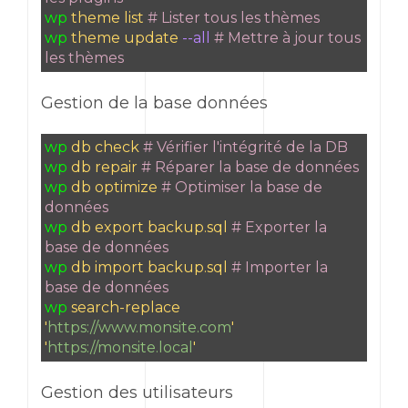
wp
theme list
# Lister tous les thèmes
wp
theme update
--all
# Mettre à jour tous
les thèmes
Gestion de la base données
wp
db check
# Vérifier l'intégrité de la DB
wp
db repair
# Réparer la base de données
wp
db optimize
# Optimiser la base de
données
wp
db export backup.sql
# Exporter la
base de données
wp
db import backup.sql
# Importer la
base de données
wp
search-replace
'
https://www.monsite.com
'
'
https://monsite.local
'
Gestion des utilisateurs