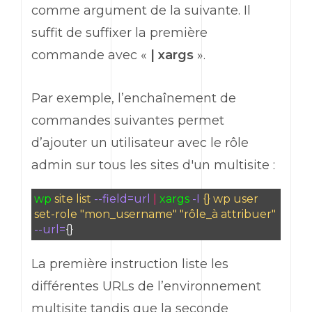
comme argument de la suivante. Il
suffit de suffixer la première
commande avec «
| xargs
».
Par exemple, l’enchaînement de
commandes suivantes permet
d’ajouter un utilisateur avec le rôle
admin sur tous les sites d'un multisite :
wp
site list
--field=url
|
xargs
-I
{} wp user
set-role "mon_username" "rôle_à attribuer"
--url=
{}
La première instruction liste les
différentes URLs de l’environnement
multisite tandis que la seconde