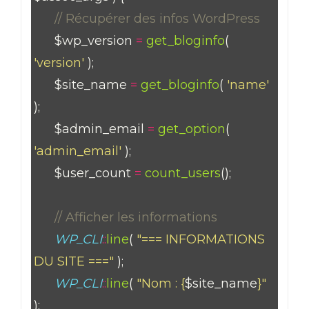
// Récupérer des infos WordPress
$wp_version
=
get_bloginfo
(
'version'
);
$site_name
=
get_bloginfo
(
'name'
);
$admin_email
=
get_option
(
'admin_email'
);
$user_count
=
count_users
();
// Afficher les informations
WP_CLI
::
line
(
"=== INFORMATIONS
DU SITE ==="
);
WP_CLI
::
line
(
"Nom : {
$site_name
}"
);