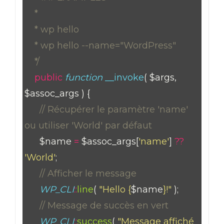
*
* wp hello
* wp hello --name="WordPress"
*/
public
function
__invoke
( $args,
$assoc_args ) {
// Récupérer le paramètre 'name'
ou utiliser 'World' par défaut
$name
=
$assoc_args[
'name'
]
??
'World'
;
// Afficher le message
WP_CLI
::
line
(
"Hello {
$name
}!"
);
// Message de succès en vert
WP_CLI
::
success
(
"Message affiché