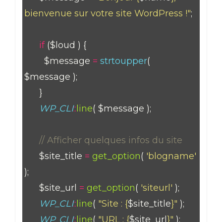
bienvenue sur votre site WordPress !"
;
if
($loud ) {
$message
=
strtoupper
(
$message );
}
WP_CLI
::
line
( $message );
// Afficher quelques infos du site
$site_title
=
get_option
(
'blogname'
);
$site_url
=
get_option
(
'siteurl'
);
WP_CLI
::
line
(
"Site : {
$site_title
}"
);
WP_CLI
::
line
(
"URL : {
$site_url
}"
);