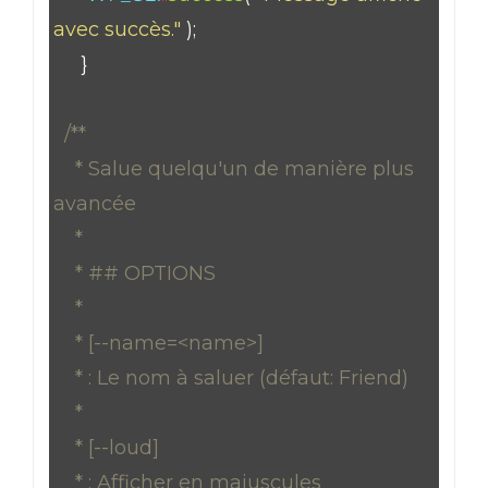
avec succès."
);
}
/**
* Salue quelqu'un de manière plus
avancée
*
* ## OPTIONS
*
* [--name=<name>]
* : Le nom à saluer (défaut: Friend)
*
* [--loud]
* : Afficher en majuscules