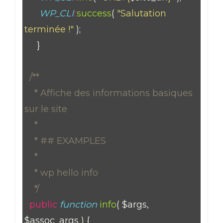
WP_CLI
::
success
(
"Salutation
terminée !"
);
}
/**
* Affiche des informations basiques
sur le site
*
* ## EXAMPLES
*
* wp hello info
*/
public
function
info
( $args,
$assoc_args ) {