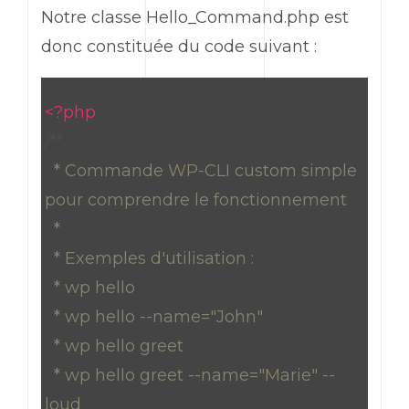
Notre classe
Hello_Command.php
est
donc constituée du code suivant :
<?php
/**
* Commande WP-CLI custom simple
pour comprendre le fonctionnement
*
* Exemples d'utilisation :
* wp hello
* wp hello --name="John"
* wp hello greet
* wp hello greet --name="Marie" --
loud