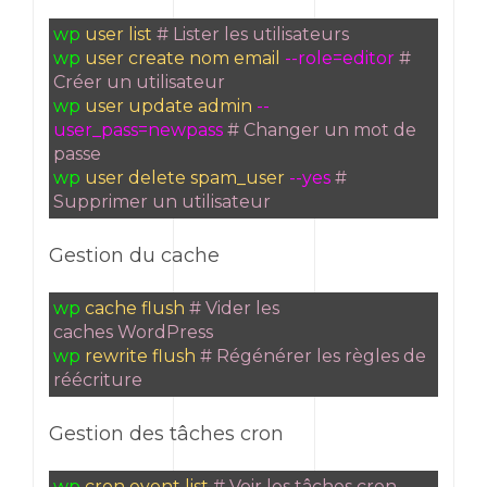
wp
user list
# Lister les utilisateurs
wp
user create nom email
--role=editor
#
Créer un utilisateur
wp
user update admin
--
user_pass=newpass
# Changer un mot de
passe
wp
user delete spam_user
--yes
#
Supprimer un utilisateur
Gestion du cache
wp
cache flush
# Vider les
caches WordPress
wp
rewrite flush
# Régénérer les règles de
réécriture
Gestion des tâches cron
wp
cron event list
# Voir les tâches cron