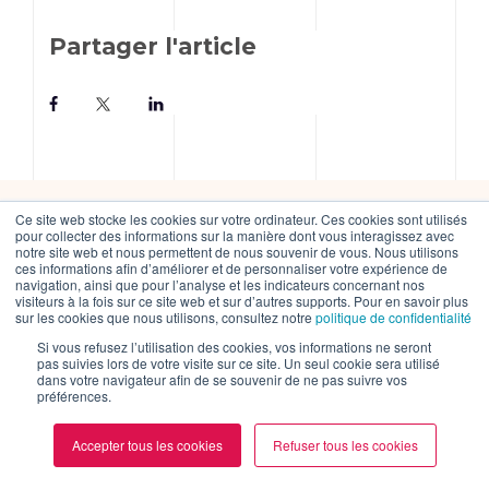
Partager l'article
Ce site web stocke les cookies sur votre ordinateur. Ces cookies sont utilisés
pour collecter des informations sur la manière dont vous interagissez avec
Vous avez un projet avec
notre site web et nous permettent de nous souvenir de vous. Nous utilisons
ces informations afin d’améliorer et de personnaliser votre expérience de
WordPress à nous confier ?
navigation, ainsi que pour l’analyse et les indicateurs concernant nos
visiteurs à la fois sur ce site web et sur d’autres supports. Pour en savoir plus
sur les cookies que nous utilisons, consultez notre
politique de confidentialité
Si vous refusez l’utilisation des cookies, vos informations ne seront
Nos experts sont à vos côtés pour
pas suivies lors de votre visite sur ce site. Un seul cookie sera utilisé
dans votre navigateur afin de se souvenir de ne pas suivre vos
vous conseiller et vous
préférences.
accompagner à chaque étape de
Accepter tous les cookies
Refuser tous les cookies
votre projet.