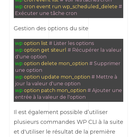
wp
cron event run wp_scheduled_delete
#
Exécuter une tâche cron
Gestion des options du site
wp
option list
# Lister les options
wp
option get siteurl
# Récupérer la valeur
d'une option
wp
option delete mon_option
# Supprimer
une option
wp
option update mon_option
# Mettre à
jour la valeur d'une option
wp
option patch mon_option
# Ajouter une
entrée à la valeur de l'option
Il est également possible d’utiliser
plusieurs commandes
WP CLI
à la suite
et d'utiliser le résultat de la première