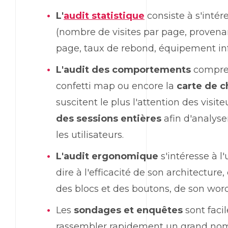
L'
audit statistique
consiste à s'intér
(nombre de visites par page, provena
page, taux de rebond, équipement info
L'audit des comportements
compren
confetti map ou encore la
carte de c
suscitent le plus l'attention des visit
des sessions entières
afin d'analyse
les utilisateurs.
L'audit ergonomique
s'intéresse à l'
dire à l'efficacité de son architecture
des blocs et des boutons, de son wor
Les
sondages et enquêtes
sont faci
rassembler rapidement un grand nom