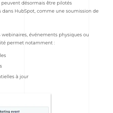
s peuvent désormais être pilotés
es dans
HubSpot
, comme une soumission de
es webinaires, événements physiques ou
lité permet notamment :
les
s
elles à jour