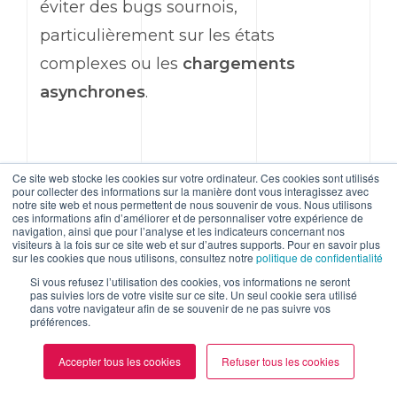
éviter des bugs sournois,
particulièrement sur les états
complexes ou les
chargements
asynchrones
.
Ce qu’il faut retenir, c’est qu’en 2025,
Ce site web stocke les cookies sur votre ordinateur. Ces cookies sont utilisés
pour collecter des informations sur la manière dont vous interagissez avec
Angular
s’impose comme LE
notre site web et nous permettent de nous souvenir de vous. Nous utilisons
ces informations afin d’améliorer et de personnaliser votre expérience de
framework
de référence pour les
navigation, ainsi que pour l’analyse et les indicateurs concernant nos
visiteurs à la fois sur ce site web et sur d’autres supports. Pour en savoir plus
applications d’entreprise complexes.
sur les cookies que nous utilisons, consultez notre
politique de confidentialité
Si vous refusez l’utilisation des cookies, vos informations ne seront
Son architecture modulaire, ses outils
pas suivies lors de votre visite sur ce site. Un seul cookie sera utilisé
dans votre navigateur afin de se souvenir de ne pas suivre vos
intégrés (
CLI
,
RxJS
,
SSR
) et sa rigueur
préférences.
technique en font un environnement
Accepter tous les cookies
Refuser tous les cookies
particulièrement adapté aux projets