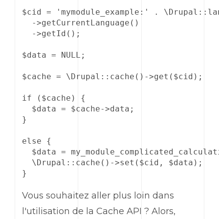
$cid = 'mymodule_example:' . \Drupal::lan
  ->getCurrentLanguage()

  ->getId();

$data = NULL;

$cache = \Drupal::cache()->get($cid);

if ($cache) {

  $data = $cache->data;

}

else {

  $data = my_module_complicated_calculati
  \Drupal::cache()->set($cid, $data);

}
Vous souhaitez aller plus loin dans
l'utilisation de la Cache API ? Alors,