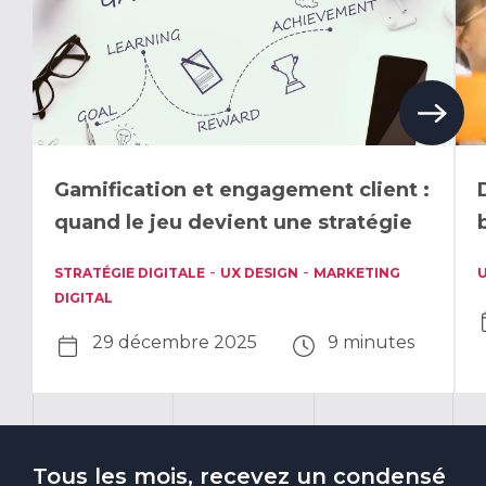
Gamification et engagement client :
quand le jeu devient une stratégie
-
-
STRATÉGIE DIGITALE
UX DESIGN
MARKETING
U
DIGITAL
29 décembre 2025
9 minutes
Tous les mois, recevez un condensé