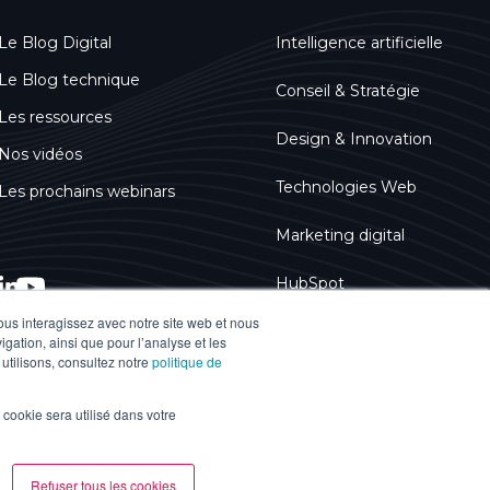
Le Blog Digital
Intelligence artificielle
Le Blog technique
Conseil & Stratégie
Les ressources
Design & Innovation
Nos vidéos
Technologies Web
Les prochains webinars
Marketing digital
HubSpot
vous interagissez avec notre site web et nous
Accessibilité numérique
gation, ainsi que pour l’analyse et les
 utilisons, consultez notre
politique de
l cookie sera utilisé dans votre
Refuser tous les cookies