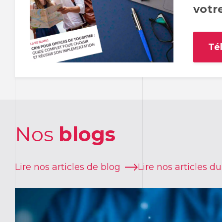
votre
Té
Nos
blogs
Lire nos articles de blog
Lire nos articles d