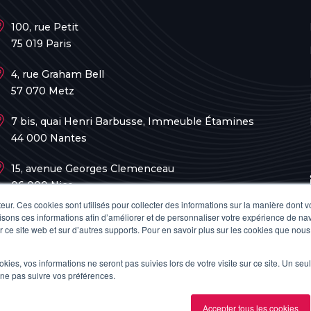
100, rue Petit
75 019 Paris
4, rue Graham Bell
57 070 Metz
7 bis, quai Henri Barbusse, Immeuble Étamines
44 000 Nantes
15, avenue Georges Clemenceau
06 000 Nice
teur. Ces cookies sont utilisés pour collecter des informations sur la manière dont 
60, rue Bernard Giraudeau
sons ces informations afin d’améliorer et de personnaliser votre expérience de navi
ur ce site web et sur d’autres supports. Pour en savoir plus sur les cookies que nous
34 080 Montpellier
ookies, vos informations ne seront pas suivies lors de votre visite sur ce site. Un seu
59, rue Nationale
 ne pas suivre vos préférences.
59 800 Lille
Accepter tous les cookies