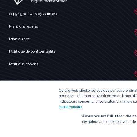
copyright 2026 by Adimeo
Mentions légales
Plan du site
Politique de confidentialité
Politique cookies
Ce site web stocke les cookies sur votre ordina
permettent de nous souvenir de vous. Nous utili
indicateurs concernant nos visiteurs à la fois s
confidentialité
Si vous refusez l’utilisation des c
navigateur afin de se souvenir de