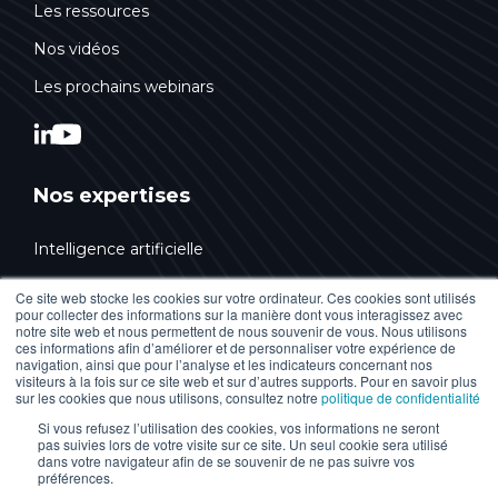
Les ressources
Nos vidéos
Les prochains webinars
Nos expertises
Intelligence artificielle
Conseil & Stratégie
Ce site web stocke les cookies sur votre ordinateur. Ces cookies sont utilisés
pour collecter des informations sur la manière dont vous interagissez avec
Design & Innovation
notre site web et nous permettent de nous souvenir de vous. Nous utilisons
ces informations afin d’améliorer et de personnaliser votre expérience de
Technologies Web
navigation, ainsi que pour l’analyse et les indicateurs concernant nos
visiteurs à la fois sur ce site web et sur d’autres supports. Pour en savoir plus
sur les cookies que nous utilisons, consultez notre
politique de confidentialité
Marketing digital
Si vous refusez l’utilisation des cookies, vos informations ne seront
HubSpot
pas suivies lors de votre visite sur ce site. Un seul cookie sera utilisé
dans votre navigateur afin de se souvenir de ne pas suivre vos
Accessibilité numérique
préférences.