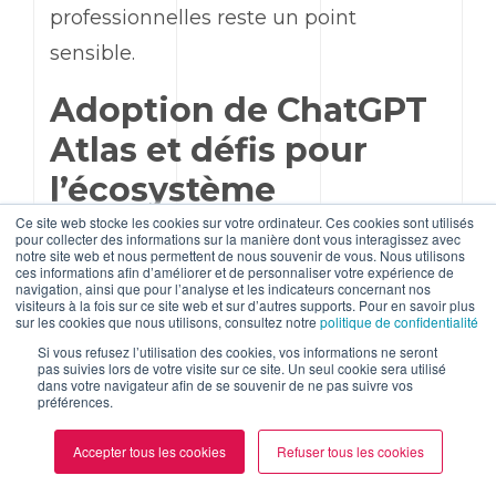
professionnelles reste un point
sensible.
Adoption de
ChatGPT
Atlas et défis pour
l’écosystème
Ce site web stocke les cookies sur votre ordinateur. Ces cookies sont utilisés
pour collecter des informations sur la manière dont vous interagissez avec
notre site web et nous permettent de nous souvenir de vous. Nous utilisons
Changer de navigateur reste une
ces informations afin d’améliorer et de personnaliser votre expérience de
navigation, ainsi que pour l’analyse et les indicateurs concernant nos
décision lourde pour de nombreux
visiteurs à la fois sur ce site web et sur d’autres supports. Pour en savoir plus
sur les cookies que nous utilisons, consultez notre
politique de confidentialité
utilisateurs, d'autant plus que
Google
Si vous refusez l’utilisation des cookies, vos informations ne seront
bénéficie d’une place bien ancrée dans
pas suivies lors de votre visite sur ce site. Un seul cookie sera utilisé
dans votre navigateur afin de se souvenir de ne pas suivre vos
le quotidien. Après tout, il offre un
préférences.
écosystème d’outils des plus complets
Accepter tous les cookies
Refuser tous les cookies
avec
Google Workspace
(
Calendar
,